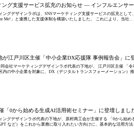
ティング支援サービス拡充のお知らせ ― インフルエンサ
ィングデザインラボは、SNSマーケティング支援サービスの拡充として、
ast Me!」と連携した支援体制を構築いたしました。 これにより、当社...
地が江戸川区主催「中小企業DX応援隊 事例報告会」に
日、合同会社マーケティングデザインラボ代表の下地が、 江戸川区主催 「令
区内の中小企業を対象に、DX（デジタルトランスフォーメーション）推.
主催「0から始める生成AI活用術セミナー」に登壇しまし
ィングデザインラボ代表の下地が、原村商工会が主催する 「0から始める
atGPT など）をこれから業務に取り入れたい方向けに、基本的な活用方法と.