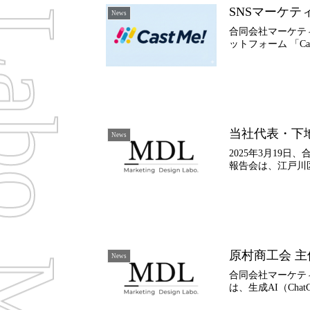
SNSマーケ
News
合同会社マーケテ
ットフォーム 「C
当社代表・下
News
2025年3月19
報告会は、江戸川
原村商工会 
News
合同会社マーケテ
は、生成AI（Ch