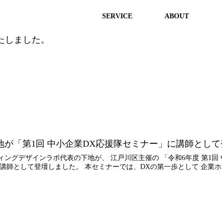
HPリニューアルいたしまし
SERVICE
ABOUT
たしました。
地が「第1回 中小企業DX応援隊セミナー」に講師とし
ングデザインラボ代表の下地が、 江戸川区主催の 「令和6年度 第1回 
講師として登壇しました。 本セミナーでは、DXの第一歩として 企業ホ..