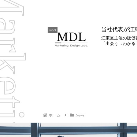
当社代表が江
News
江東区主催の販促
「出会う→わかる
ホーム
News