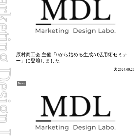
ing Design Labo
原村商工会 主催「0から始める生成AI活用術セミナ
ー」に登壇しました
2024.08.23
News