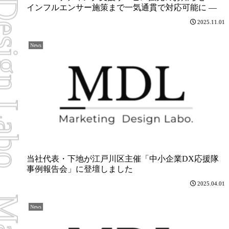
ing Design Labo
インフルエンサー施策まで一気通貫で対応可能に ―
2025.11.01
News
当社代表・下地が江戸川区主催「中小企業DX応援隊
事例報告会」に登壇しました
2025.04.01
News